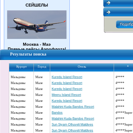
СЕЙШЕЛЫ
Москва - Маэ
Прямые рейсы Аэрофлота!
Результаты поиска
Курорт
Город
Отель
*
Мальдивы
ОБЗОРЫ ОТЕЛЕЙ
Мале
Kuredu Island Resort
4****
Мальдивы
Мале
Kuredu Island Resort
4****
Мальдивы
Мале
Kuredu Island Resort
4****
Мальдивы
Мале
Meeru Island Resort
4****
Мальдивы
Мале
Kuredu Island Resort
4****
Мальдивы
Мале
Malahini Kuda Bandos Resort
4****
Мальдивы
Мале
Bandos
4****Super
Мальдивы
Мале
Malahini Kuda Bandos Resort
4****
Мальдивы
Мале
Sun Siyam Olhuveli Maldives
4****Super
Мальдивы
Мале
Sun Siyam Olhuveli Maldives
4****Super