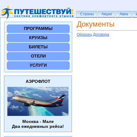
Страны
Страны
Акции
Акции
Авиа
Авиа
Документы
ПРОГРАММЫ
Образец Договора
КРУИЗЫ
БИЛЕТЫ
ОТЕЛИ
УСЛУГИ
АЭРОФЛОТ
Москва - Мале
Два ежедневных рейса!