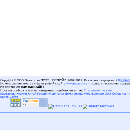
Добавит
Copyright © ООО "Агентство "ПУТЕШЕСТВУЙ!", 2007-2017. Все права защищены. /
Использование текстов и фотографий с сайта
www.ptsagency.ru
только с письменного раз
Нравится ли вам наш сайт?
Просим сообщать о всех найденных ошибках на e-mail:
Отправить письмо
Мальдивы
Италия
Китай
Греция
Индонезия
Доминикана
Куба
Вьетнам
ОАЭ
Сейшелы
Ф
Карта Сайта