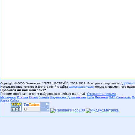
Добавит
Copyright © ООО "Агентство "ПУТЕШЕСТВУЙ!", 2007-2017. Все права защищены. /
Использование текстов и фотографий с сайта
www.ptsagency.ru
только с письменного раз
Нравится ли вам наш сайт?
Просим сообщать о всех найденных ошибках на e-mail:
Отправить письмо
Мальдивы
Италия
Китай
Греция
Индонезия
Доминикана
Куба
Вьетнам
ОАЭ
Сейшелы
Ф
Карта Сайта