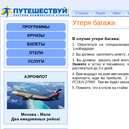
Страны
Страны
Акции
Акции
Авиа
Авиа
Утеря багажа
ПРОГРАММЫ
КРУИЗЫ
В случае утери багажа:
БИЛЕТЫ
1. Обратиться на специализир
Lost
baggage.
ОТЕЛИ
2. Вы должны заполнить анкету , в
3. Вы должны указать свой конт
УСЛУГИ
Укажите
и устно и письменно, ч
растянуться до 3-х дней.
4. Вам выдадут на руки квитанцию
АЭРОФЛОТ
аэропорта, куда вы прибыли, 2
FCO
LH 27960.
Там же будет указа
5. Помните, что в отеле на стойк
Москва - Мале
Два ежедневных рейса!