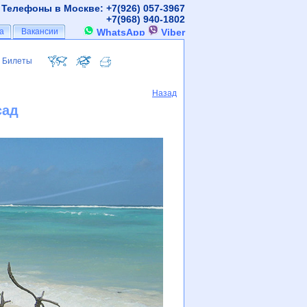
Телефоны в Москве: +7(926)
057-3967
+7(968)
940-1802
а
а
Вакансии
Вакансии
WhatsApp
Viber
Билеты
Билеты
Назад
сад