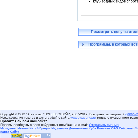
клуб водных видов спорта
Посмотреть цену на отел
Программы, в которых вст
Добавит
Copyright © ООО "Агентство "ПУТЕШЕСТВУЙ!", 2007-2017. Все права защищены. /
Использование текстов и фотографий с сайта
www.ptsagency.ru
только с письменного раз
Нравится ли вам наш сайт?
Просим сообщать о всех найденных ошибках на e-mail:
Отправить письмо
Мальдивы
Италия
Китай
Греция
Индонезия
Доминикана
Куба
Вьетнам
ОАЭ
Сейшелы
Ф
Карта Сайта