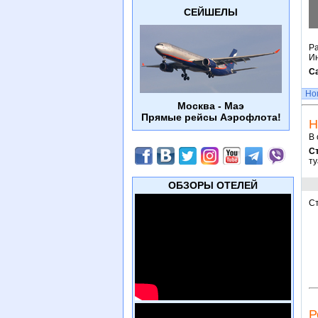
СЕЙШЕЛЫ
Ра
Ин
С
Но
Москва - Маэ
Прямые рейсы Аэрофлота!
Н
В 
С
ту
ОБЗОРЫ ОТЕЛЕЙ
С
Р