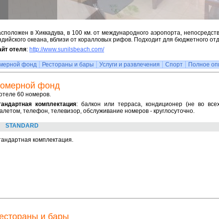
сположен в Хиккадува, в 100 км. от международного аэропорта, непосредст
дийского океана, вблизи от коралловых рифов. Подходит для бюджетного от
айт отеля
:
http://www.sunilsbeach.com/
мерной фонд
Рестораны и бары
Услуги и развлечения
Спорт
Полное оп
омерной фонд
отеле 60 номеров.
тандартная комплектация
: балкон или терраса, кондиционер (не во вс
алетом, телефон, телевизор, обслуживание номеров - круглосуточно.
STANDARD
тандартная комплектация.
естораны и бары