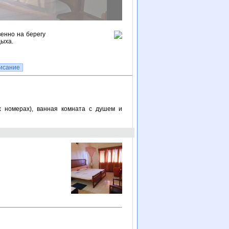
венно на берегу
дыха.
исание
ех номерах), ванная комната с душем и