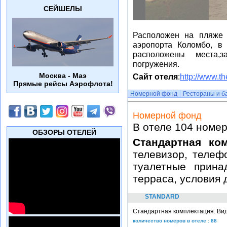
СЕЙШЕЛЫ
Расположен на пляже 
аэропорта Коломбо, в
расположены места,
погружения.
Москва - Маэ
Сайт отеля
:
http://www.t
Прямые рейсы Аэрофлота!
Номерной фонд
Рестораны и б
Номерной фонд
В отеле 104 номер
ОБЗОРЫ ОТЕЛЕЙ
Стандартная ко
телевизор, телефо
туалетные прина
терраса, условия 
STANDARD
Стандартная комплектация. Вид
количество номеров в отеле : 88