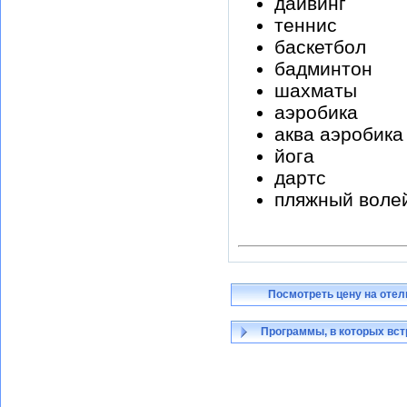
дайвинг
теннис
баскетбол
бадминтон
шахматы
аэробика
аква аэробика
йога
дартс
пляжный воле
Посмотреть цену на отел
Программы, в которых вст