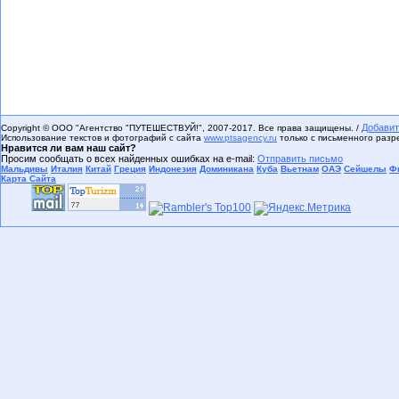
Добавит
Copyright © ООО "Агентство "ПУТЕШЕСТВУЙ!", 2007-2017. Все права защищены. /
Использование текстов и фотографий с сайта
www.ptsagency.ru
только с письменного раз
Нравится ли вам наш сайт?
Просим сообщать о всех найденных ошибках на e-mail:
Отправить письмо
Мальдивы
Италия
Китай
Греция
Индонезия
Доминикана
Куба
Вьетнам
ОАЭ
Сейшелы
Ф
Карта Сайта