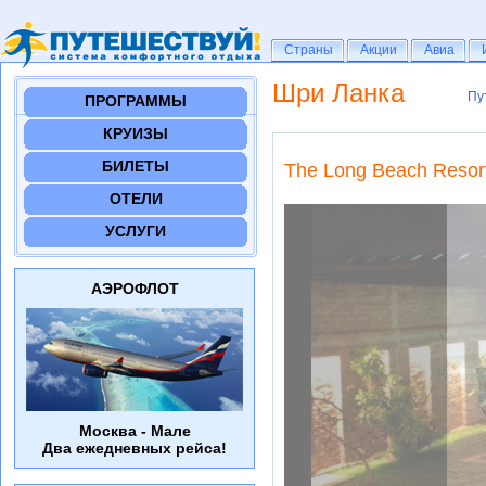
Страны
Страны
Акции
Акции
Авиа
Авиа
Шри Ланка
Пу
Пу
ПРОГРАММЫ
КРУИЗЫ
БИЛЕТЫ
The Long Beach Resort
ОТЕЛИ
УСЛУГИ
АЭРОФЛОТ
Москва - Мале
Два ежедневных рейса!