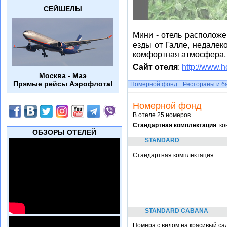
СЕЙШЕЛЫ
Мини - отель расположе
езды от Галле, недалек
комфортная атмосфера, 
Сайт отеля
:
http://www.h
Москва - Маэ
Прямые рейсы Аэрофлота!
Номерной фонд
Рестораны и б
Номерной фонд
В отеле 25 номеров.
Стандартная комплектация
: к
ОБЗОРЫ ОТЕЛЕЙ
STANDARD
Стандартная комплектация.
STANDARD CABANA
Номера с видом на красивый сад