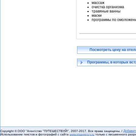
массаж
очистка организма
травяные ванны
маски
программы по омоложени
Посмотреть цену на отел
Программы, в которых вст
Добавит
Copyright © ООО "Агентство "ПУТЕШЕСТВУЙ!", 2007-2017. Все права защищены. /
Использование текстов и фотографий с сайта
www.ptsagency.ru
только с письменного раз