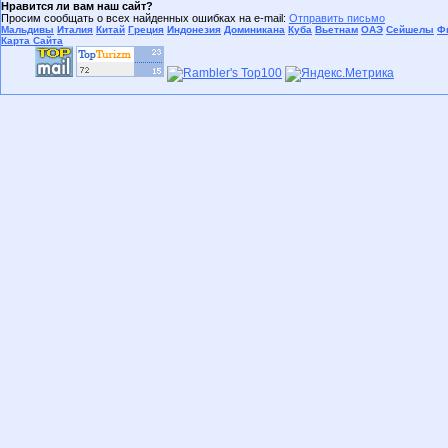
Нравится ли вам наш сайт?
Просим сообщать о всех найденных ошибках на e-mail:
Отправить письмо
Мальдивы
Италия
Китай
Греция
Индонезия
Доминикана
Куба
Вьетнам
ОАЭ
Сейшелы
Ф
Карта Сайта