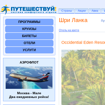
Страны
Страны
Акции
Акции
Авиа
Авиа
Шри Ланка
Пу
Пу
ПРОГРАММЫ
КРУИЗЫ
Отель на карте
БИЛЕТЫ
Occidential Eden Resor
ОТЕЛИ
УСЛУГИ
АЭРОФЛОТ
Москва - Мале
Два ежедневных рейса!