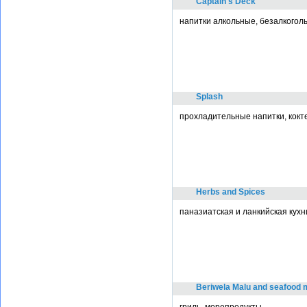
Captain's Deck
напитки алкольные, безалкоголь
Splash
прохладительные напитки, кокт
Herbs and Spices
паназиатская и ланкийская кухн
Beriwela Malu and seafood 