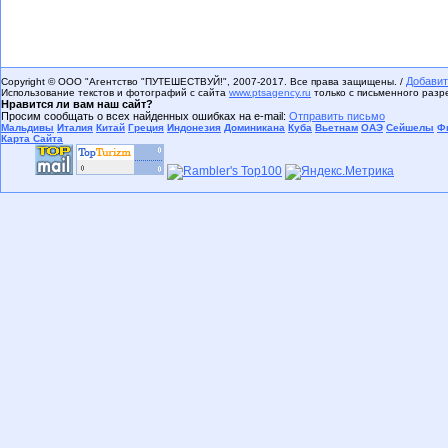
Добавит
Copyright © ООО "Агентство "ПУТЕШЕСТВУЙ!", 2007-2017. Все права защищены. /
Использование текстов и фотографий с сайта
www.ptsagency.ru
только с письменного раз
Нравится ли вам наш сайт?
Просим сообщать о всех найденных ошибках на e-mail:
Отправить письмо
Мальдивы
Италия
Китай
Греция
Индонезия
Доминикана
Куба
Вьетнам
ОАЭ
Сейшелы
Ф
Карта Сайта