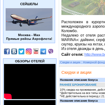
СЕЙШЕЛЫ
Расположен в курорт
международного аэропор
Коломбо.
Москва - Маэ
Недалеко от отеля рас
Прямые рейсы Аэрофлота!
MARINA»: дайвинг, серф
скутер, круизы на яхтах
Из отеля дважды в день д
Сайт отеля:
http://www.
ОБЗОРЫ ОТЕЛЕЙ
Скидки и акции
Номерной фонд
Скидки и акции
Название описание бонуса
РАННЕЕ БРОНИРОВАНИЕ
10% скидка на проживание, дейс
*Действительна на все типы номе
*НЕ действительна в период с 21.
Название описание бонуса