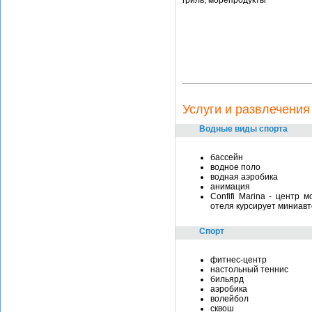
гриль, морепродукты
Услуги и развлечения
Водные виды спорта
бассейн
водное поло
водная аэробика
анимация
Confifi Marina - центр
отеля курсирует миниавт
Спорт
фитнес-центр
настольный теннис
бильярд
аэробика
волейбол
сквош