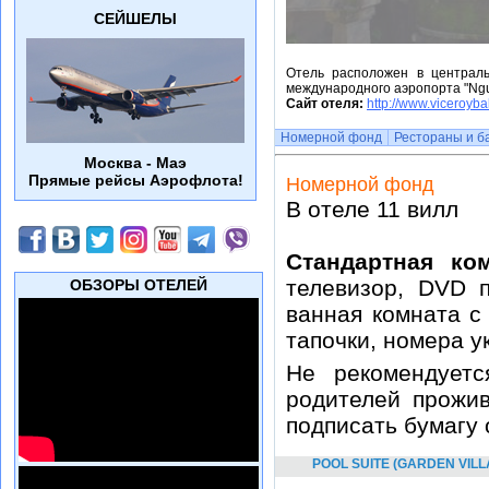
СЕЙШЕЛЫ
Отель расположен в централь
международного аэропорта "Ngu
Сайт отеля:
http://www.viceroyba
Номерной фонд
Рестораны и б
Москва - Маэ
Прямые рейсы Аэрофлота!
Номерной фонд
В отеле 11 вилл
Стандартная ком
телевизор, DVD п
ОБЗОРЫ ОТЕЛЕЙ
ванная комната с
тапочки, номера 
Не рекомендует
родителей прожив
подписать бумагу
POOL SUITE (GARDEN VILL