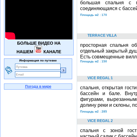
большая спальня с м
соединяющаяся с бассей
Площадь м2 : 170
TERRACE VILLA
БОЛЬШЕ ВИДЕО НА
просторная спальня о
отдельный закрытый душ,
НАШЕМ
КАНАЛЕ
Есть совмещенные вил
Информация по путевке
Площадь м2 : 150
VICE REGAL 1
Погода в мире
спальня, открытая гост
бассейн и бале. Вну
фигурами, вырезанным
долину реки и склоны, 
Площадь м2 : 285
VICE REGAL 2
спальня с зоной гост
частный садик с бассей