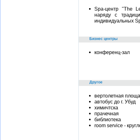
Spa-центр "The L
наряду с традици
индивидуальных Sp
Бизнес центры
конференц-зал
Другое
вертолетная площ
автобус до г. Убуд
химичтска
прачечная
библиотека
room service - круг