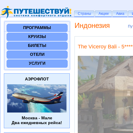
Страны
Страны
Акции
Акции
Авиа
Авиа
Индонезия
Пу
Пу
ПРОГРАММЫ
КРУИЗЫ
БИЛЕТЫ
The Viceroy Bali - 5****
ОТЕЛИ
УСЛУГИ
АЭРОФЛОТ
Москва - Мале
Два ежедневных рейса!