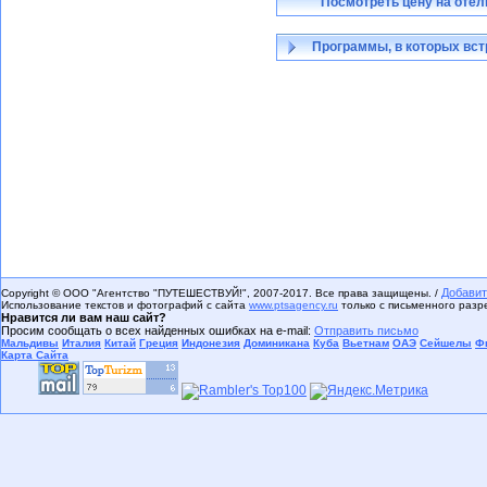
Посмотреть цену на отел
Программы, в которых вст
Добавит
Copyright © ООО "Агентство "ПУТЕШЕСТВУЙ!", 2007-2017. Все права защищены. /
Использование текстов и фотографий с сайта
www.ptsagency.ru
только с письменного раз
Нравится ли вам наш сайт?
Просим сообщать о всех найденных ошибках на e-mail:
Отправить письмо
Мальдивы
Италия
Китай
Греция
Индонезия
Доминикана
Куба
Вьетнам
ОАЭ
Сейшелы
Ф
Карта Сайта