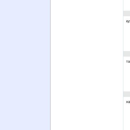
ку
та
на