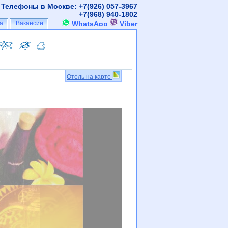
Телефоны в Москве: +7(926)
057-3967
+7(968)
940-1802
а
а
Вакансии
Вакансии
WhatsApp
Viber
Отель на карте