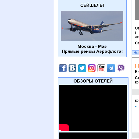
СЕЙШЕЛЫ
О
(
д
С
Москва - Маэ
Прямые рейсы Аэрофлота!
Но
Н
В 
С
ОБЗОРЫ ОТЕЛЕЙ
ко
ко
ко