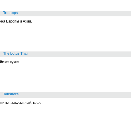
Treetops
хня Европы и Азии.
The Lotus Thai
йская кухня.
Touskers
питки, закуски, чай, кофе.