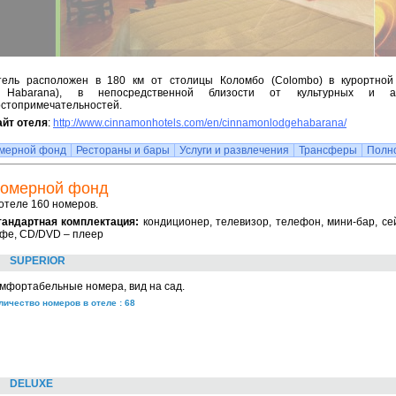
тель расположен в 180 км от столицы Коломбо (Сolombo) в курортной
 Habarana), в непосредственной близости от культурных и арх
остопримечательностей.
айт отеля
:
http://www.cinnamonhotels.com/en/cinnamonlodgehabarana/
мерной фонд
Рестораны и бары
Услуги и развлечения
Трансферы
Полн
омерной фонд
отеле 160 номеров.
тандартная комплектация:
кондиционер, телевизор, телефон, мини-бар, се
фе, CD/DVD – плеер
SUPERIOR
мфортабельные номера, вид на сад.
личество номеров в отеле : 68
DELUXE