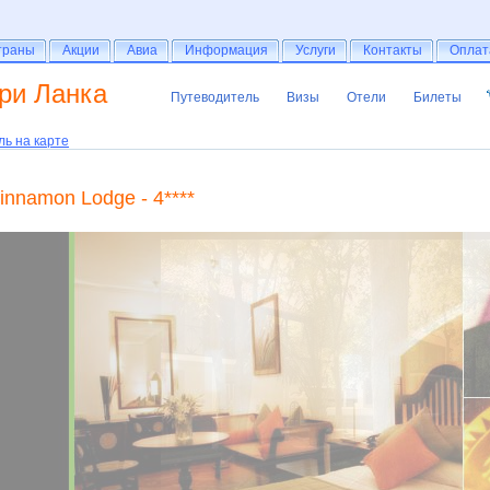
раны
траны
Акции
Акции
Авиа
Авиа
Информация
Информация
Услуги
Услуги
Контакты
Контакты
Оплат
Оплат
ри Ланка
Путеводитель
Визы
Отели
Билеты
Путеводитель
Визы
Отели
Билеты
ль на карте
innamon Lodge - 4****