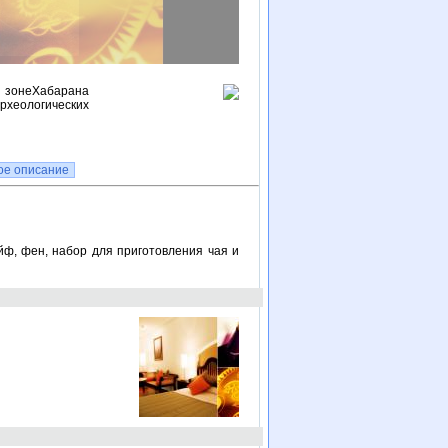
 зонеХабарана
еологических
ое описание
йф, фен, набор для приготовления чая и