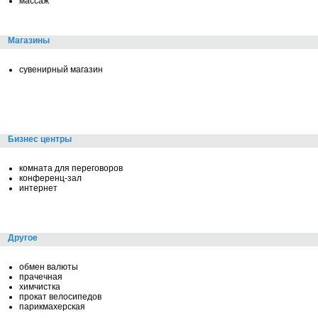
массаж
Магазины
сувенирный магазин
Бизнес центры
комната для переговоров
конференц-зал
интернет
Другое
обмен валюты
прачечная
химчистка
прокат велосипедов
парикмахерская