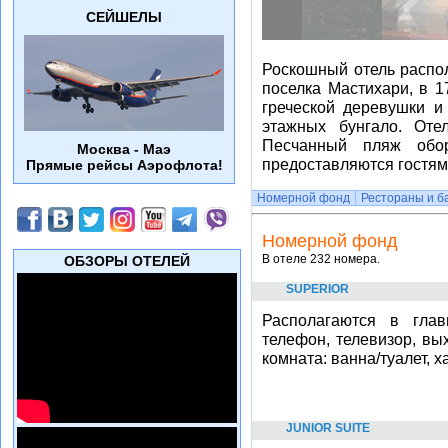
СЕЙШЕЛЫ
Роскошный отель распол
поселка Мастихари, в 1
греческой деревушки и
этажных бунгало. Оте
Песчанный пляж обор
Москва - Маэ
предоставляются гостям
Прямые рейсы Аэрофлота!
Номерной фонд
Рестораны и б
Номерной фонд
В отеле 232 номера.
ОБЗОРЫ ОТЕЛЕЙ
SUPERIOR
Располагаются в глав
телефон, телевизор, вы
комната: ванна/туалет, х
JUNIOR SUITE