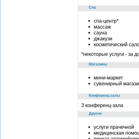
Спа
спа-центр*
массаж
сауна
джакузи
косметический сал
*некоторые услуги - за д
Магазины
мини-маркет
сувенирный магаз
Конференц залы
3 конференц-зала
Другое
услуги прачечной
медицинская помо
прокат автомобиле