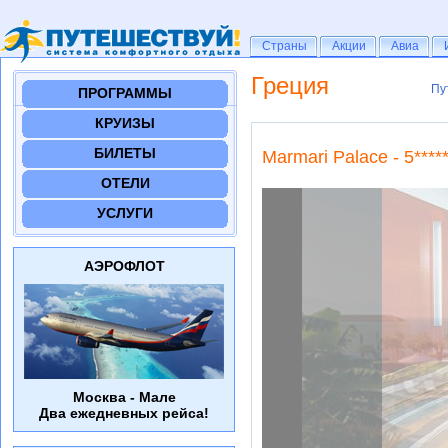
Страны
Страны
Акции
Акции
Авиа
Авиа
Греция
Пу
Пу
ПРОГРАММЫ
КРУИЗЫ
БИЛЕТЫ
Marmari Palace - 5****
ОТЕЛИ
УСЛУГИ
АЭРОФЛОТ
Москва - Мале
Два ежедневных рейса!