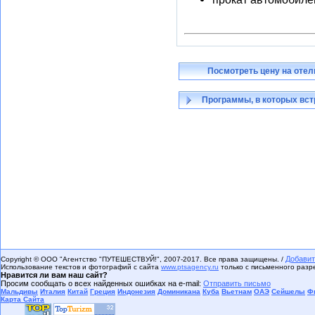
Посмотреть цену на отел
Программы, в которых вст
Добавит
Copyright © ООО "Агентство "ПУТЕШЕСТВУЙ!", 2007-2017. Все права защищены. /
Использование текстов и фотографий с сайта
www.ptsagency.ru
только с письменного раз
Нравится ли вам наш сайт?
Просим сообщать о всех найденных ошибках на e-mail:
Отправить письмо
Мальдивы
Италия
Китай
Греция
Индонезия
Доминикана
Куба
Вьетнам
ОАЭ
Сейшелы
Ф
Карта Сайта