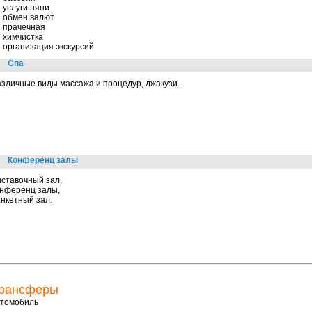
услуги няни
обмен валют
прачечная
химчистка
организация экскурсий
Спа
зличные виды массажа и процедур, джакузи.
Конференц залы
ставочный зал,
онференц залы,
нкетный зал.
рансферы
втомобиль