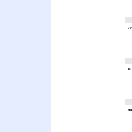
ле
ал
эл