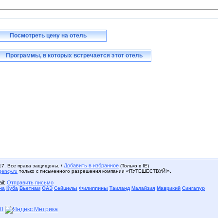
Посмотреть цену на отель
Программы, в которых встречается этот отель
Добавить в избранное
17. Все права защищены. /
(Только в IE)
gency.ru
только с письменного разрешения компании «ПУТЕШЕСТВУЙ!».
il:
Отправить письмо
на
Куба
Вьетнам
ОАЭ
Сейшелы
Филиппины
Таиланд
Малайзия
Маврикий
Сингапур