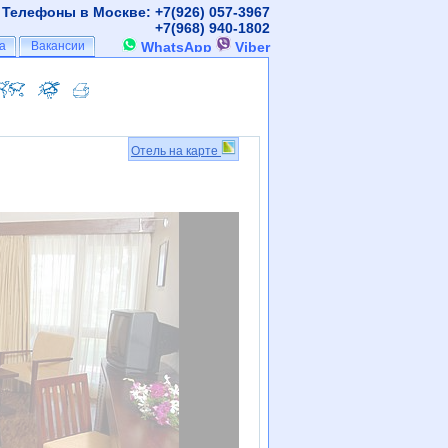
Телефоны в Москве: +7(926)
057-3967
+7(968)
940-1802
а
а
Вакансии
Вакансии
WhatsApp
Viber
Отель на карте