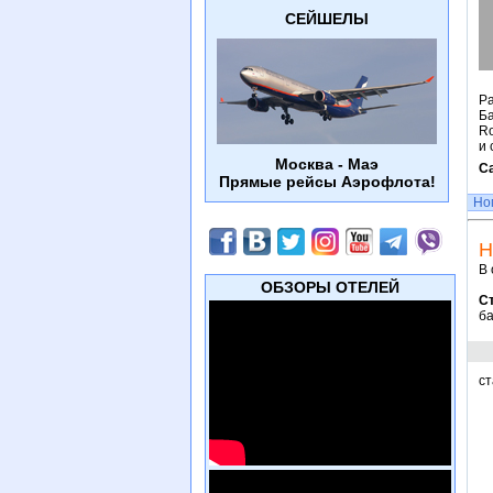
СЕЙШЕЛЫ
Р
Б
Ro
и 
Москва - Маэ
С
Прямые рейсы Аэрофлота!
Но
Н
В 
ОБЗОРЫ ОТЕЛЕЙ
С
ба
ст