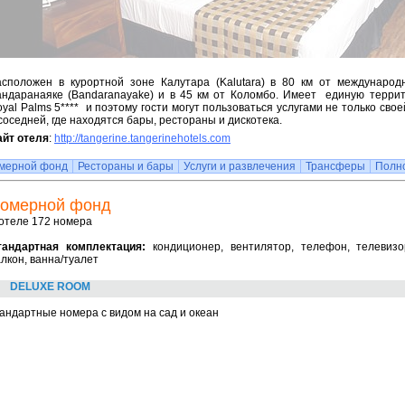
асположен в курортной зоне Калутара (Kalutara) в 80 км от международ
андаранаяке (Bandaranayake) и в 45 км от Коломбо. Имеет единую терри
yal Palms 5**** и поэтому гости могут пользоваться услугами не только свое
соседней, где находятся бары, рестораны и дискотека.
айт отеля
:
http://tangerine.tangerinehotels.com
мерной фонд
Рестораны и бары
Услуги и развлечения
Трансферы
Полн
омерной фонд
отеле 172 номера
тандартная комплектация:
кондиционер, вентилятор, телефон, телевизо
лкон, ванна/туалет
DELUXE ROOM
андартные номера с видом на сад и океан