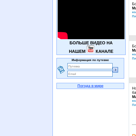
Бо
М
ко
Пл
БОЛЬШЕ ВИДЕО НА
Бо
М
НАШЕМ
КАНАЛЕ
ко
Пл
Информация по путевке
Погода в мире
Но
ба
М
ко
Пл