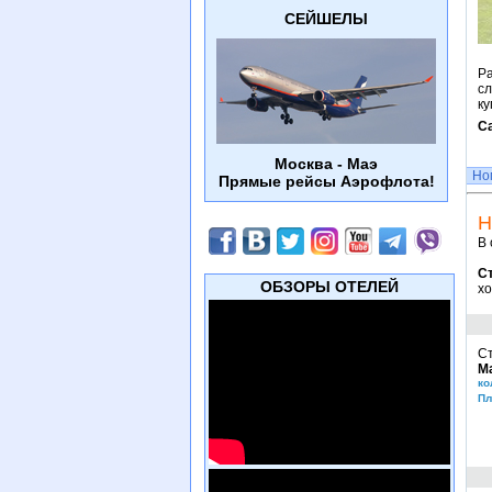
СЕЙШЕЛЫ
Ра
с
ку
Са
Москва - Маэ
Но
Прямые рейсы Аэрофлота!
Н
В 
С
ОБЗОРЫ ОТЕЛЕЙ
хо
Ст
М
ко
Пл