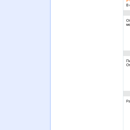
Р
В 
От
ме
Пи
От
Ра