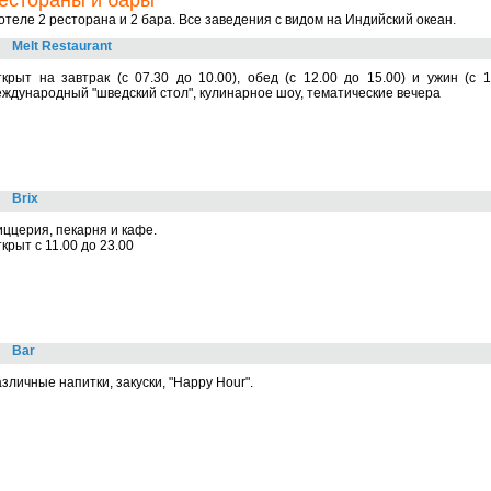
естораны и бары
отеле 2 ресторана и 2 бара. Все заведения с видом на Индийский океан.
Melt Restaurant
крыт на завтрак (с 07.30 до 10.00), обед (с 12.00 до 15.00) и ужин (с 1
ждународный "шведский стол", кулинарное шоу, тематические вечера
Brix
ццерия, пекарня и кафе.
крыт с 11.00 до 23.00
Bar
зличные напитки, закуски, "Happy Hour".