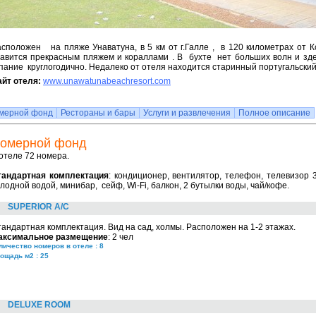
сположен на пляже Унаватуна, в 5 км от г.Галле , в 120 километрах от 
лавится прекрасным пляжем и кораллами . В бухте нет больших волн и зд
пание круглогодично. Недалеко от отеля находится старинный португальски
йт отеля:
www.unawatunabeachresort.com
мерной фонд
Рестораны и бары
Услуги и развлечения
Полное описание
омерной фонд
отеле 72 номера.
тандартная комплектация
: кондиционер, вентилятор, телефон, телевизор 
лодной водой, минибар, сейф, Wi-Fi, балкон, 2 бутылки воды, чай/кофе.
SUPERIOR A/C
андартная комплектация. Вид на сад, холмы. Расположен на 1-2 этажах.
аксимальное размещение
: 2 чел
личество номеров в отеле : 8
ощадь м2 : 25
DELUXE ROOM