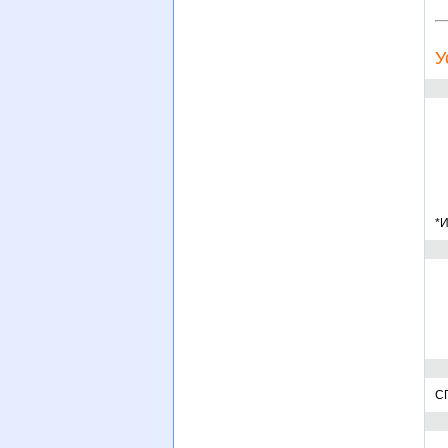
У
*И
СП