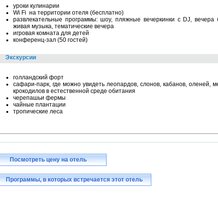
уроки кулинарии
Wi Fi на территории отеля (бесплатно)
развлекательные программы: шоу, пляжные вечеркинки с DJ, вечера 
живая музыка, тематические вечера
игровая комната для детей
конференц-зал (50 гостей)
Экскурсии
голландский форт
сафари-парк, где можно увидеть леопардов, слонов, кабанов, оленей, 
крокодилов в естественной среде обитания
черепашьи фермы
чайные плантации
тропические леса
Посмотреть цену на отель
Программы, в которых встречается этот отель