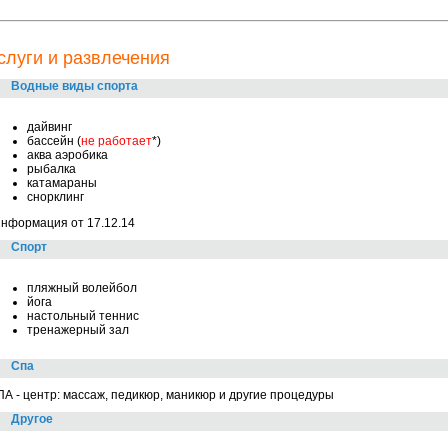
слуги и развлечения
Водные виды спорта
дайвинг
бассейн (
не работает
*)
аква аэробика
рыбалка
катамараны
снорклинг
нформация от 17.12.14
Спорт
пляжный волейбол
йога
настольный теннис
тренажерный зал
Спа
А - центр: массаж, педикюр, маникюр и другие процедуры
Другое