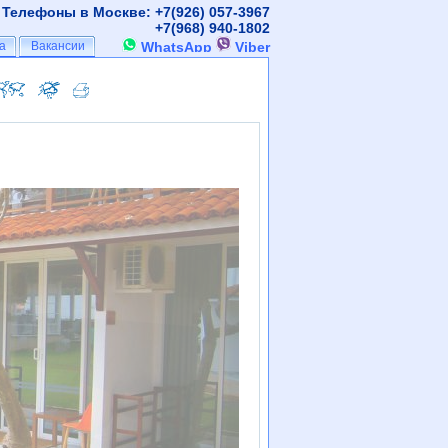
Телефоны в Москве: +7(926)
057-3967
+7(968)
940-1802
а
а
Вакансии
Вакансии
WhatsApp
Viber