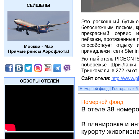
СЕЙШЕЛЫ
Это роскошный бутик-о
белоснежным песком, к
прекрасный сервис и
пейзажи, протяженные п
способствует отдыху 
Москва - Маэ
принадлежит сети Sterlin
Прямые рейсы Аэрофлота!
Уютный отель PIGEON 
побережье Шри-Ланки 
Тринкомали, в 272 км о
Сайт отеля
:
http://www.p
ОБЗОРЫ ОТЕЛЕЙ
Номерной фонд
Рестораны и б
Номерной фонд
В отеле 38 номеро
В планировке и и
курорту живописн