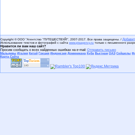
Добавит
Copyright © ООО "Агентство "ПУТЕШЕСТВУЙ!", 2007-2017. Все права защищены. /
Использование текстов и фотографий с сайта
www.ptsagency.ru
только с письменного раз
Нравится ли вам наш сайт?
Просим сообщать о всех найденных ошибках на e-mail:
Отправить письмо
Мальдивы
Италия
Китай
Греция
Индонезия
Доминикана
Куба
Вьетнам
ОАЭ
Сейшелы
Ф
Карта Сайта