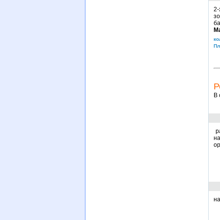
2-
з
ба
М
ко
Пл
Р
В 
ра
н
ор
на