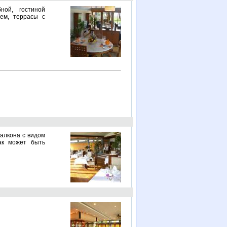
бной, гостиной
ем, террасы с
балкона с видом
ак может быть