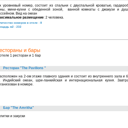
х уровневый номер, состоит из спальни с двуспальной кроватью, гардеро
оны, мини-кухни с обеденной зоной, ванной комнаты с джакузи и душ
ссейном. Вид на океан
аксимальное размещение
: 2 человека.
личество номеров в отеле : 8
ощадь м2 : 232
естораны и бары
отеле 1 ресторан и 1 бар
Ресторан "The Pavilions "
сположен на 2-ом этаже главного здания и состоит из внутреннего зала и 
а Индийский океан, шри-ланкийская и интернациональная кухня. Завтр
ганизован в номере.
Бар "The Amritha"
питки и закуски