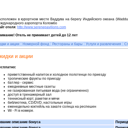
сположен в курортном месте Ваддува на берегу Индийского океана (Wadduw
еждународного аэропорта Коломбо
айт отеля
:
http://www.serenepavilions.com
имание! Отель не принимает детей до 12 лет
идки и акции
Номерной фонд
Рестораны и бары
Услуги и развлечения
С
кидки и акции
есплатно:
приветственный напиток и холодное полотенце по приезду
тропические фрукты по приезду
батлер - сервис
ежедневные местные газеты
не газированная питьевая вода (не ограниченно)
доступ в тренажерный зал
теннисный корт, ракетки и мячи
библиотека, CD/DVD, настольные игры
еженедельно коктейль на закате солнца на респешен
Wi - Fi в номере.
звание описание бонуса
Период
звание описание бонуса
Период