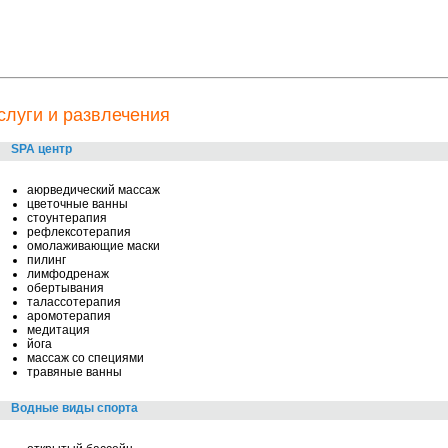
слуги и развлечения
SPA центр
аюрведический массаж
цветочные ванны
стоунтерапия
рефлексотерапия
омолаживающие маски
пилинг
лимфодренаж
обертывания
талассотерапия
аромотерапия
медитация
йога
массаж со специями
травяные ванны
Водные виды спорта