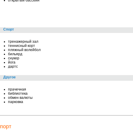
открытый бассейн
Спорт
тренажерный зал
теннисный корт
пляжный волейбол
бильярд
снукер
йога
дартс
Другое
прачечная
библиотека
обмен валюты
парковка
порт