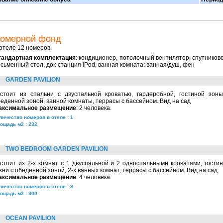
омерной фонд
отеле 12 номеров.
тандартная комплектация
: кондиционер, потолочный вентилятор, спутниковое
сьменный стол, док-станция iPod, ванная комната: ванная/душ, фен
GARDEN PAVILION
остоит из спальни с двуспальной кроватью, гардеробной, гостиной зоны
еденной зоной, ванной комнаты, террасы с бассейном. Вид на сад
аксимальное размещение
: 2 человека.
личество номеров в отеле : 1
ощадь м2 : 232
TWO BEDROOM GARDEN PAVILION
стоит из 2-х комнат с 1 двуспальной и 2 односпальными кроватями, гости
хни с обеденной зоной, 2-х ванных комнат, террасы с бассейном. Вид на сад
аксимальное размещение
: 4 человека.
личество номеров в отеле : 3
ощадь м2 : 300
OCEAN PAVILION