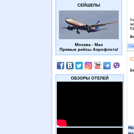
СЕЙШЕЛЫ
Ра
м
С
Вн
Москва - Маэ
Ск
Прямые рейсы Аэрофлота!
С
Б
ОБЗОРЫ ОТЕЛЕЙ
На
На