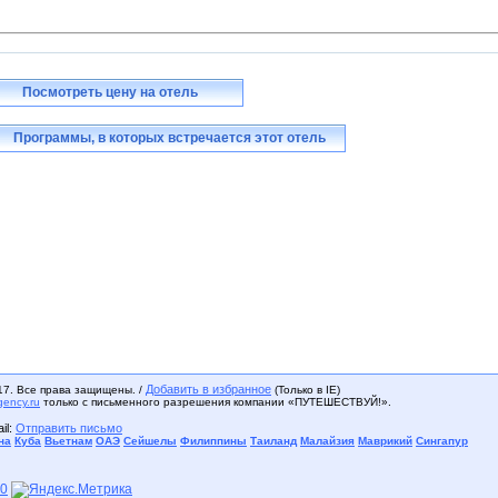
Посмотреть цену на отель
Программы, в которых встречается этот отель
Добавить в избранное
17. Все права защищены. /
(Только в IE)
gency.ru
только с письменного разрешения компании «ПУТЕШЕСТВУЙ!».
il:
Отправить письмо
на
Куба
Вьетнам
ОАЭ
Сейшелы
Филиппины
Таиланд
Малайзия
Маврикий
Сингапур