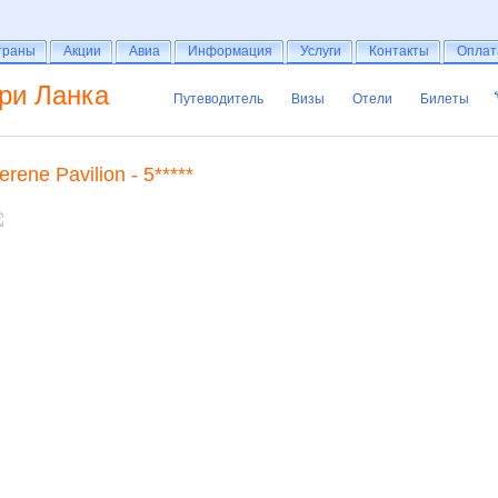
раны
траны
Акции
Акции
Авиа
Авиа
Информация
Информация
Услуги
Услуги
Контакты
Контакты
Оплат
Оплат
ри Ланка
Путеводитель
Визы
Отели
Билеты
Путеводитель
Визы
Отели
Билеты
erene Pavilion - 5*****