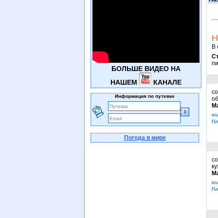
Н
В 
С
пи
БОЛЬШЕ ВИДЕО НА
НАШЕМ
КАНАЛЕ
с
Информация по путевке
об
М
ко
Пл
Погода в мире
со
ку
М
ко
Пл