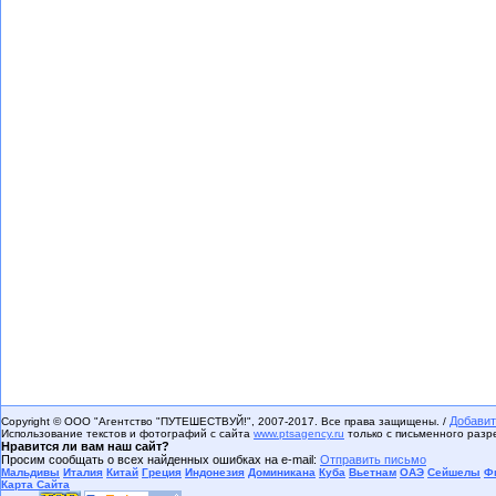
Добавит
Copyright © ООО "Агентство "ПУТЕШЕСТВУЙ!", 2007-2017. Все права защищены. /
Использование текстов и фотографий с сайта
www.ptsagency.ru
только с письменного раз
Нравится ли вам наш сайт?
Просим сообщать о всех найденных ошибках на e-mail:
Отправить письмо
Мальдивы
Италия
Китай
Греция
Индонезия
Доминикана
Куба
Вьетнам
ОАЭ
Сейшелы
Ф
Карта Сайта