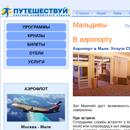
Страны
Страны
Акции
Акции
Авиа
Авиа
Мальдивы
Пу
Пу
ПРОГРАММЫ
КРУИЗЫ
В аэропорту
БИЛЕТЫ
Аэропорт в Мале. Услуги CI
ОТЕЛИ
УСЛУГИ
АЭРОФЛОТ
Зал Maamahi даст возможность 
завершены.
При встрече
Сотрудники службы встретят у бо
поля) или сопроводяд в зал ожид
Москва - Мале