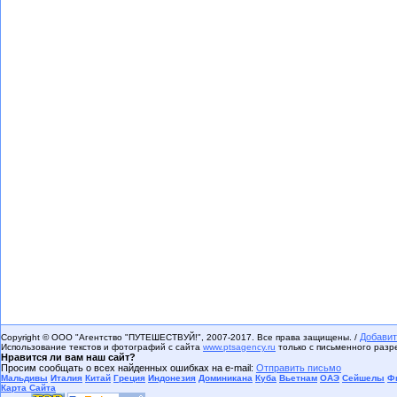
Добавит
Copyright © ООО "Агентство "ПУТЕШЕСТВУЙ!", 2007-2017. Все права защищены. /
Использование текстов и фотографий с сайта
www.ptsagency.ru
только с письменного раз
Нравится ли вам наш сайт?
Просим сообщать о всех найденных ошибках на e-mail:
Отправить письмо
Мальдивы
Италия
Китай
Греция
Индонезия
Доминикана
Куба
Вьетнам
ОАЭ
Сейшелы
Ф
Карта Сайта