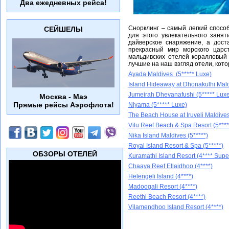
Два ежедневных рейса!
Снорклинг – самый легкий спосо
СЕЙШЕЛЫ
для этого увлекательного заня
дайверское снаряжение, а дост
прекрасный мир морского царс
мальдивских отелей коралловый
лучшие на наш взгляд отели, ко
Ayada Maldives (5***** Luxe)
Island Hideaway at Dhonakulhi Mald
Jumeirah Dhevanafushi (5***** Lux
Москва - Маэ
Прямые рейсы Аэрофлота!
Niyama (5***** Luxe)
The Beach House at Iruveli Maldives 
Vilu Reef Beach & Spa Resort (5****
Nika Island Maldives (5*****)
Royal Island Resort & Spa (5*****)
ОБЗОРЫ ОТЕЛЕЙ
Kuramathi Island Resort (4**** Supe
Chaaya Reef Ellaidhoo (4****)
Helengeli Island (4****)
Madoogali Resort (4****)
Reethi Beach Resort (4****)
Vilamendhoo Island Resort (4****)