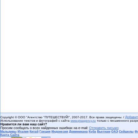
Добавит
Copyright © ООО "Агентство "ПУТЕШЕСТВУЙ!", 2007-2017. Все права защищены. /
Использование текстов и фотографий с сайта
www.ptsagency.ru
только с письменного раз
Нравится ли вам наш сайт?
Просим сообщать о всех найденных ошибках на e-mail:
Отправить письмо
Мальдивы
Италия
Китай
Греция
Индонезия
Доминикана
Куба
Вьетнам
ОАЭ
Сейшелы
Ф
Карта Сайта