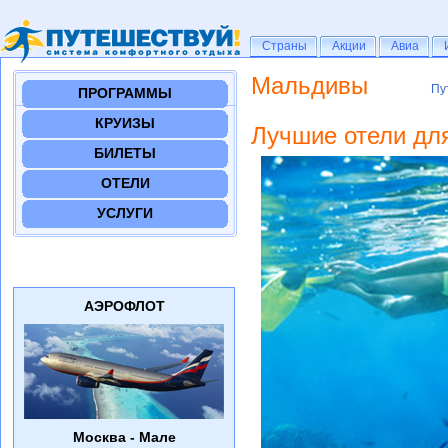
Страны
Страны
Акции
Акции
Авиа
Авиа
Мальдивы
Пу
Пу
ПРОГРАММЫ
КРУИЗЫ
Лучшие отели дл
БИЛЕТЫ
ОТЕЛИ
УСЛУГИ
АЭРОФЛОТ
Москва - Мале