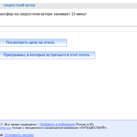
скоростной катер
ансфер на cкоростном катере занимает 15 минут
Посмотреть цену на отель
Программы, в которых встречается этот отель
Добавить в избранное
17. Все права защищены. /
(Только в IE)
gency.ru
только с письменного разрешения компании «ПУТЕШЕСТВУЙ!».
il:
Отправить письмо