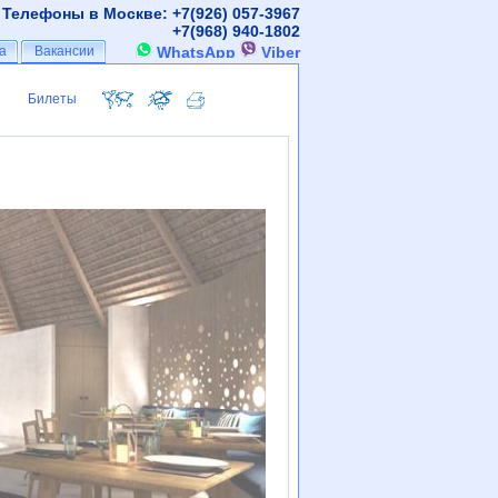
Телефоны в Москве: +7(926)
057-3967
+7(968)
940-1802
а
а
Вакансии
Вакансии
WhatsApp
Viber
Билеты
Билеты