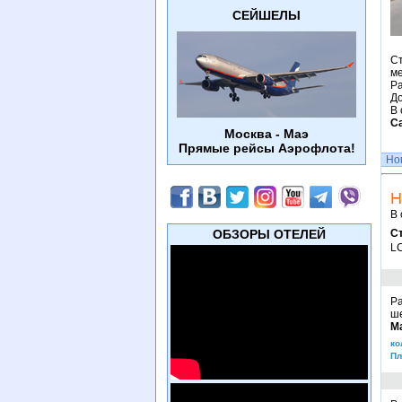
СЕЙШЕЛЫ
С
м
Ра
До
В 
С
Москва - Маэ
Прямые рейсы Аэрофлота!
Но
Н
В 
ОБЗОРЫ ОТЕЛЕЙ
С
LC
Р
ше
М
ко
Пл