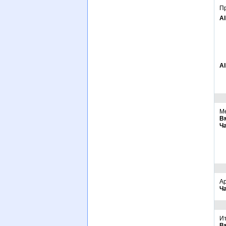
Пр
Al
Al
Ме
В
Ч
Ар
Ч
Ит
В