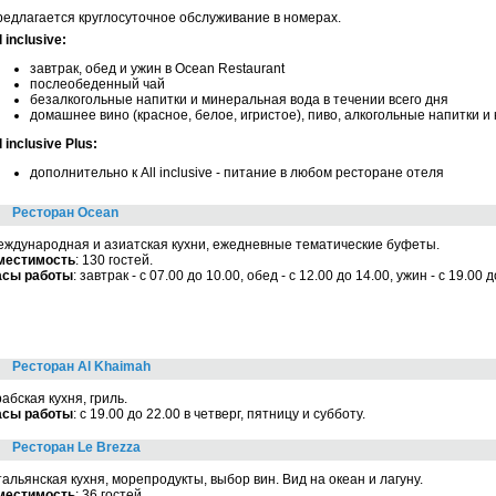
едлагается круглосуточное обслуживание в номерах.
l inclusive:
завтрак, обед и ужин в Ocean Restaurant
послеобеденный чай
безалкогольные напитки и минеральная вода в течении всего дня
домашнее вино (красное, белое, игристое), пиво, алкогольные напитки и
l inclusive Plus:
дополнительно к All inclusive - питание в любом ресторане отеля
Ресторан Ocean
ждународная и азиатская кухни, ежедневные тематические буфеты.
местимость
: 130 гостей.
асы работы
: завтрак - с 07.00 до 10.00, обед - с 12.00 до 14.00, ужин - с 19.00 д
Ресторан Al Khaimah
абская кухня, гриль.
асы работы
: с 19.00 до 22.00 в четверг, пятницу и субботу.
Ресторан Le Brezza
альянская кухня, морепродукты, выбор вин. Вид на океан и лагуну.
местимость
: 36 гостей.