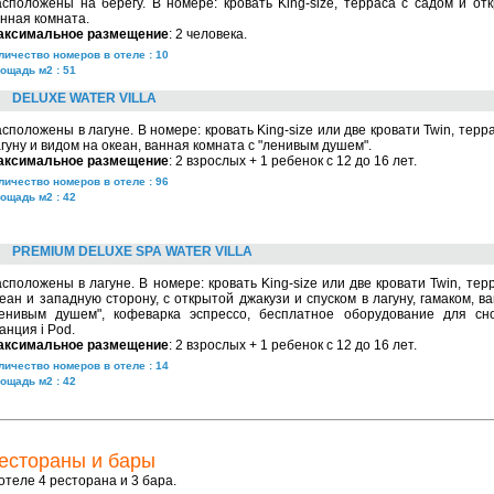
сположены на берегу. В номере: кровать King-size, терраса с садом и от
нная комната.
аксимальное размещение
: 2 человека.
личество номеров в отеле : 10
ощадь м2 : 51
DELUXE WATER VILLA
сположены в лагуне. В номере: кровать King-size или две кровати Twin, терра
гуну и видом на океан, ванная комната c "ленивым душем".
аксимальное размещение
: 2 взрослых + 1 ребенок с 12 до 16 лет.
личество номеров в отеле : 96
ощадь м2 : 42
PREMIUM DELUXE SPA WATER VILLA
сположены в лагуне. В номере: кровать King-size или две кровати Twin, тер
еан и западную сторону, с открытой джакузи и спуском в лагуну, гамаком, в
ленивым душем", кофеварка эспрессо, бесплатное оборудование для сно
анция i Pod.
аксимальное размещение
: 2 взрослых + 1 ребенок с 12 до 16 лет.
личество номеров в отеле : 14
ощадь м2 : 42
естораны и бары
отеле 4 ресторана и 3 бара.