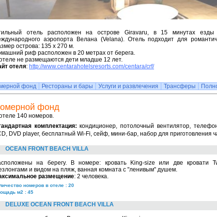
тильный отель расположен на острове Giravaru, в 15 минутах езды
еждународного аэропорта Велана (Velana). Отель подходит для романтич
змер острова: 135 х 270 м.
машний риф расположен в 20 метрах от берега.
отеле не размещаются дети младше 12 лет.
айт отеля
:
http://www.centarahotelsresorts.com/centara/crf/
мерной фонд
Рестораны и бары
Услуги и развлечения
Трансферы
Полн
омерной фонд
отеле 140 номеров.
тандартная комплектация:
кондиционер, потолочный вентилятор, телефо
D, DVD player, бесплатный Wi-Fi, сейф, мини-бар, набор для приготовления ч
OCEAN FRONT BEACH VILLA
асположены на берегу. В номере: кровать King-size или две кровати T
злонгами и видом на пляж, ванная комната с "ленивым" душем.
аксимальное размещение
: 2 человека.
личество номеров в отеле : 20
ощадь м2 : 45
DELUXE OCEAN FRONT BEACH VILLA