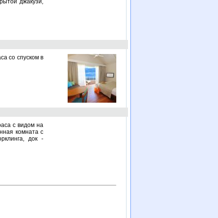
крытой джакузи,
са со спуском в
раса с видом на
анная комната c
рклинга, док -