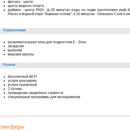
фитнес - центр
центр водного спорта
дайвинг - центр PADI (в 20 минутах езды на лодке расположен риф К
Place) и водный парк "Львиная голова", в 10 минутах - Giravaaru Cave и 
Развлечения
развлекательная зона для подростков E - Zone
экскурсии
рыбалки
морские круизы
Разное
бесплатный Wi Fi
услуги консьержа
услуги прачечной
2 бутика
проведение свадебных торжеств
специальные программы для молодоженов
рансферы