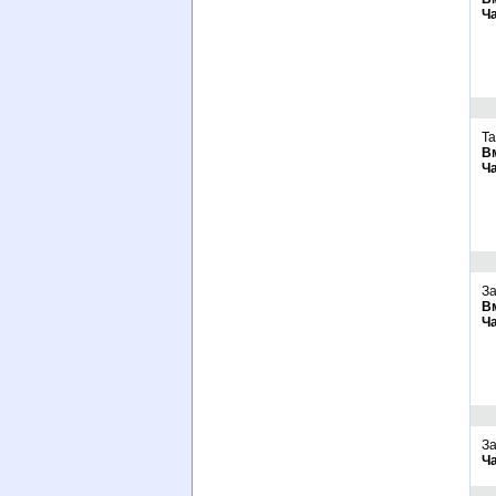
Ч
Та
В
Ч
За
В
Ч
За
Ч