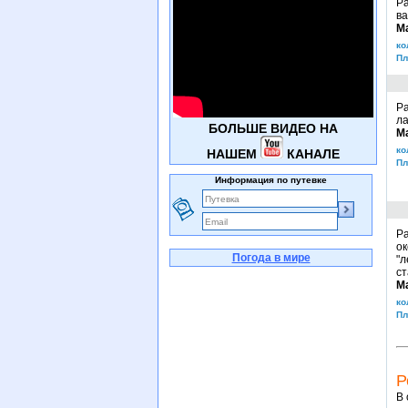
Ра
ва
М
ко
Пл
Ра
ла
БОЛЬШЕ ВИДЕО НА
М
ко
НАШЕМ
КАНАЛЕ
Пл
Информация по путевке
Ра
ок
Погода в мире
"
ст
М
ко
Пл
Р
В 