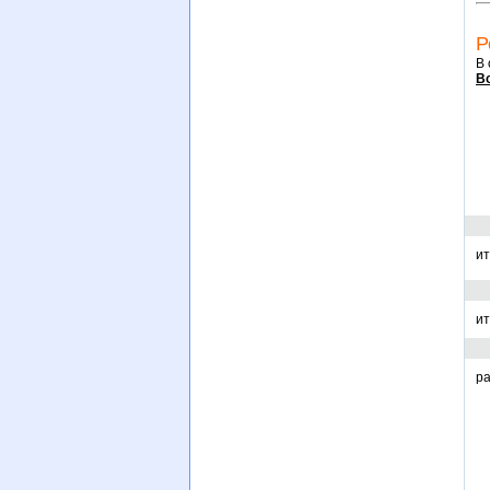
Р
В 
Вс
ит
ит
ра