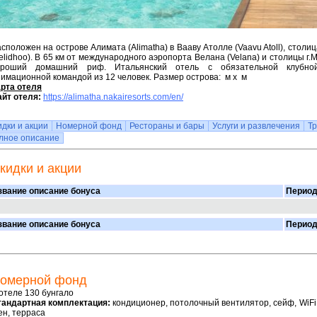
сположен на острове Алимата (Alimatha) в Вааву Атолле (Vaavu Atoll), столи
elidhoo). В 65 км от международного аэропорта Велана (Velana) и столицы г.
ороший домашний риф. Итальянский отель с обязательной клубно
имационной командой из 12 человек. Размер острова: м x м
арта отеля
айт отеля:
https://alimatha.nakairesorts.com/en/
идки и акции
Номерной фонд
Рестораны и бары
Услуги и развлечения
Т
лное описание
кидки и акции
звание описание бонуса
Период
звание описание бонуса
Период
омерной фонд
отеле 130 бунгало
тандартная комплектация:
кондиционер, потолочный вентилятор, сейф, WiFi 
н, терраса