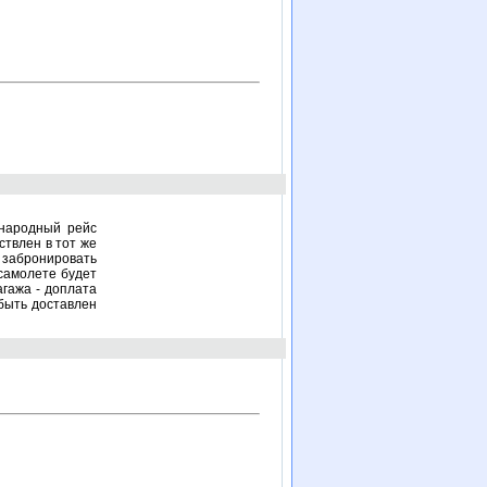
ународный рейс
ствлен в тот же
 забронировать
самолете будет
агажа -
доплата
быть доставлен