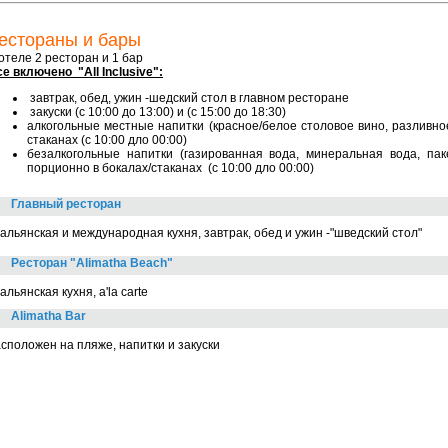
естораны и бары
отеле 2 ресторан и 1 бар
е включено "All Inclusive":
завтрак, обед, ужин -шедский стол в главном ресторане
закуски (с 10:00 до 13:00) и (с 15:00 до 18:30)
алкогольные местные напитки (красное/белое столовое вино, разливно
стаканах (с 10:00 дло 00:00)
безалкогольные напитки (газированная вода, минеральная вода, пак
порционно в бокалах/стаканах (с 10:00 дло 00:00)
Главный ресторан
альянская и международная кухня, завтрак, обед и ужин -"шведский стол"
Ресторан "Alimatha Beach"
альянская кухня, a'la carte
Alimatha Bar
сположен на пляже, напитки и закуски