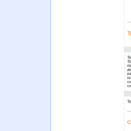
Т
Тр
Т
пр
д
ра
ос
с
сл
Тр
С