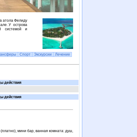
ца атола Фелиду
Мале. У острова
й системой и
рансферы
Спорт
Экскурсии
Лечение
ы действия
ы действия
(платно), мини бар, ванная комната: душ,