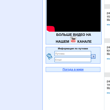
ра
si
М
ко
БОЛЬШЕ ВИДЕО НА
НАШЕМ
КАНАЛЕ
ра
Информация по путевке
ki
М
ко
Погода в мире
ра
те
М
ко