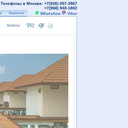
Телефоны в Москве: +7(926)
057-3967
+7(968)
940-1802
а
а
Вакансии
Вакансии
WhatsApp
Viber
Билеты
Билеты