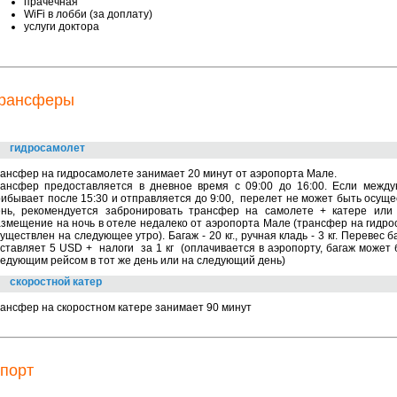
прачечная
WiFi в лобби (за доплату)
услуги доктора
рансферы
гидросамолет
ансфер на гидросамолете занимает 20 минут от аэропорта Мале.
рансфер предоставляется в дневное время с 09:00 до 16:00. Если межд
ибывает после 15:30 и отправляется до 9:00, перелет не может быть осуще
ень, рекомендуется забронировать трансфер на самолете + катере или
змещение на ночь в отеле недалеко от аэропорта Мале (трансфер на гидро
уществлен на следующее утро). Багаж - 20 кг., ручная кладь - 3 кг.
Перевес б
оставляет 5 USD + налоги
за 1 кг
(оплачивается в аэропорту, багаж может 
едующим рейсом в тот же день или на следующий день)
скоростной катер
ансфер на скоростном катере занимает 90 минут
порт