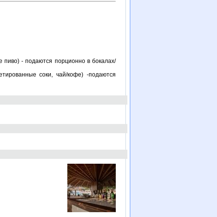
е пиво) - подаются порционно в бокалах/
етированные соки, чай/кофе) -подаются