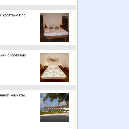
с кровтаью king
льни с кровтаью
ванной комнаты,