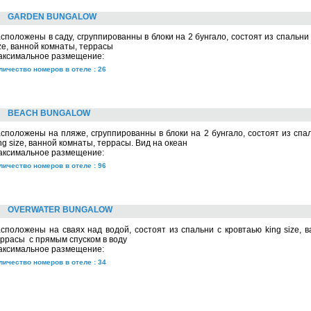
GARDEN BUNGALOW
сположены в саду, сгруппированны в блоки на 2 бунгало, состоят из спальни 
ze, ванной комнаты, террасы
аксимальное размещение:
личество номеров в отеле : 26
BEACH BUNGALOW
сположены на пляже, сгруппированны в блоки на 2 бунгало, состоят из спа
ng size, ванной комнаты, террасы. Вид на океан
аксимальное размещение:
личество номеров в отеле : 96
OVERWATER BUNGALOW
сположены на сваях над водой, состоят из спальни с кровтаью king size, 
ррасы с прямым спуском в воду
аксимальное размещение:
личество номеров в отеле : 34