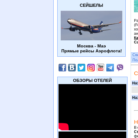
СЕЙШЕЛЫ
Ра
(F
х
ан
К
С
Москва - Маэ
Прямые рейсы Аэрофлота!
Ск
По
С
ОБЗОРЫ ОТЕЛЕЙ
На
На
Н
В 
С
фе